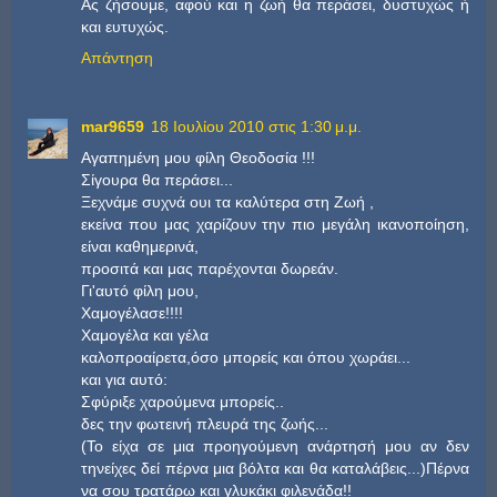
Ας ζήσουμε, αφού και η ζωή θα περάσει, δυστυχώς ή
και ευτυχώς.
Απάντηση
mar9659
18 Ιουλίου 2010 στις 1:30 μ.μ.
Αγαπημένη μου φίλη Θεοδοσία !!!
Σίγουρα θα περάσει...
Ξεχνάμε συχνά ουι τα καλύτερα στη Ζωή ,
εκείνα που μας χαρίζουν την πιο μεγάλη ικανοποίηση,
είναι καθημερινά,
προσιτά και μας παρέχονται δωρεάν.
Γι'αυτό φίλη μου,
Χαμογέλασε!!!!
Χαμογέλα και γέλα
καλοπροαίρετα,όσο μπορείς και όπου χωράει...
και για αυτό:
Σφύριξε χαρούμενα μπορείς..
δες την φωτεινή πλευρά της ζωής...
(Το είχα σε μια προηγούμενη ανάρτησή μου αν δεν
τηνείχες δεί πέρνα μια βόλτα και θα καταλάβεις...)Πέρνα
να σου τρατάρω και γλυκάκι φιλενάδα!!