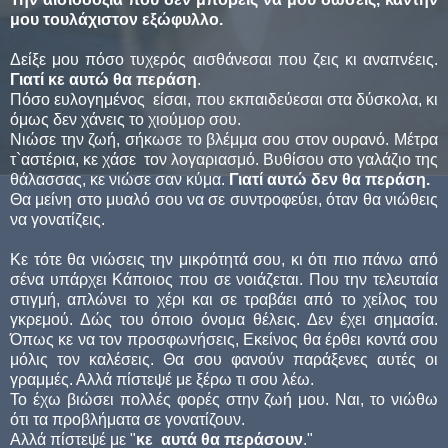
μου τουλάχιστον εξώφυλλο.
Δείξε μου πόσο τυχερός αισθάνεσαι που ζεις κι αναπνέεις.
Γιατί κε αυτώ θα περάση
.
Πόσο ευλογημένος είσαι, που εκπαιδεύεσαι στα δύσκολα, κι
όμως δεν χάνεις το χιούμορ σου.
Νιώσε την ζωή, σήκωσε το βλέμμα σου στον ουρανό. Μέτρα
τ`αστέρια, κε χάσε τον λογαριασμό. Βυθίσου στο γαλάζιο της
θάλασσας, κε νιώσε σαν κύμα.
Γιατί αυτώ δεν θα περάση.
Θα μείνη στο μυαλό σου να σε συντροφεύει, όταν θα νιώθεις
να γονατίζεις.
Κε τότε θα νιώσεις την μικρότητά σου, κι ότι πιο πάνω από
σένα υπάρχει Κάποιος που σε νοιάζεται. Που την τελευταία
στιγμή, απλώνει το χέρι και σε τραβάει από το χείλος του
γκρεμού. Δώς του όποιο όνομα θέλεις. Δεν έχει σημασία.
Όπως κε να τον προσφωνήσεις, Εκείνος θα έρθει κοντά σου
μόλις τον καλέσεις. Θα σου φανούν παράξενες αυτές οι
γραμμές. Αλλά πίστεψέ με ξέρω τι σου λέω.
Το έχω βιώσει πολλές φορές στην ζωή μου. Ναι, το νιώθω
ότι τα προβλήματα σε γονατίζουν.
Αλλά πίστεψέ με "
κε αυτά θα περάσουν
."