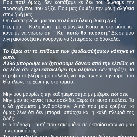
Που ποτέ όμως, δεν κοιτάξαμε κε δεν του δώσαμε την
προσοχή που του άξιζε. Που μας θυμίζει την μόνη αλήθεια
στην ζωή μας.
Ότι όλα περνάνε,
μα πιο πολύ απ`όλα η ίδια η ζωή.
Πες μου, " Καλημέρα " με χαμόγελο. Κοίτα με στα μάτια κε
κάνε με να νιώσω ότι: "
Κε αυτώ θα περάση
." Δώσε μου
λίγη αισιοδοξία κε κουράγιο να ξεπεράσω τα δύσκολα.
Το ξέρω ότι το επίδομα των ψευδαισθήσεων κόπηκε κι
αυτό.
Αλλά μπορούμε να ζητήσουμε δάνειο από την ελπίδα, κι
ας λένε ότι έχει κατακλέψει την αλήθεια
.
Δεν πειράζει, θα
στρέψω το βλέμμα μου αλλού, να μην την δω την ώρα που
θ`απλώνει το χέρι της στο ταμείο.
Μην μου μαυρίζεις την καθημερινότητα με μίζερες ειδήσεις.
Μην μου τις κάνεις πρωτοσέλιδο. Ξέρω ότι αυτό πουλάει. Τα
ψιλά γράμματα μ`ενδιαφέρουν. Αυτά που μου κρύβεις, κι
όμως λένε ότι δεν μπορεί, υπάρχει και η καλή πλευρά της
ζωής.
Η αισιόδοξη... αυτή που εσκεμμένα σε εκπαίδευσαν να μου
την επισκιάσεις.
Την αισιοδοξία που δεν μπορείς να μου δώσεις, κάντην