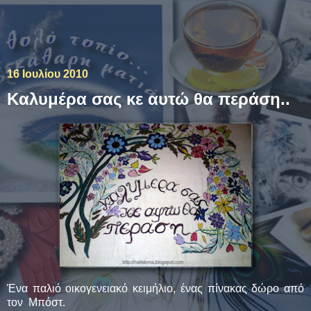
Το θολό τοπίο με την
ξεκάθαρη ματιά.
16 Ιουλίου 2010
Kαλυμέρα σας κε αυτώ θα περάση..
Ένα παλιό οικογενειακό κειμήλιο, ένας πίνακας δώρο από
τον Μπόστ.