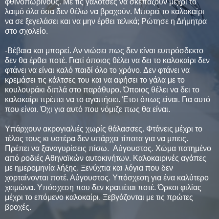
φθινοπωρινούς. Με τις γαλότσες να σκεπάζουν μέχρι το
λαιμό όλα όσα δεν θέλω να βραχούν. Μπορεί το καλοκαίρι
να σε ξεγελάσει και να μην έρθει τελικά; Ρώτησε η Δήμητρα
στο σχολείο.
-Βέβαια και μπορεί. Αν νιώσει πως δεν είναι ευπρόσδεκτο
δεν θα έρθει ποτέ. Γιατί όποιος θέλει να δει το καλοκαίρι δεν
φτάνει να είναι καλό παιδί όλο το χρόνο. Δεν φτάνει να
κρεμάσει τις κάλτσες του και να αφήσει το γάλα με το
κουλουράκι διπλά στο παράθυρο. Όποιος θέλει να δει το
καλοκαίρι πρέπει να το αγαπήσει. Έτσι όπως είναι. Για αυτό
που είναι. Όχι για αυτό που νόμιζε πως θα είναι.
Υπάρχουν ακρογιαλιές χωρίς θάλασσες. Φτάνεις μέχρι το
τέλος τους κι υστέρα δεν υπάρχει τίποτα για να μπεις.
Πρέπει να ξαναγυρίσεις πίσω. Αύγουστος. Χώμα πατημένο
από ροδιές Αθηναϊκών αυτοκινήτων. Καλοκαιρινές αγάπες
με ημερομηνία λήξης. Ξενύχτια και λόγια που δεν
χορταίνονται ποτέ. Αύγουστος. Υπόσχεση για ένα καλύτερο
χειμώνα. Υπόσχεση που δεν κρατιέται ποτέ. Όρκοι φιλίας
μέχρι το επόμενο καλοκαίρι. Ξεβγάζονται με τις πρώτες
βροχές.