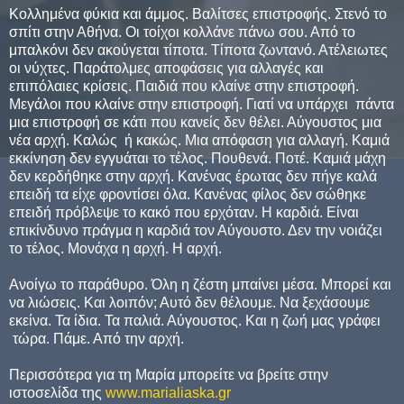
Κολλημένα φύκια και άμμος. Βαλίτσες επιστροφής. Στενό το
σπίτι στην Αθήνα. Οι τοίχοι κολλάνε πάνω σου. Από το
μπαλκόνι δεν ακούγεται τίποτα. Τίποτα ζωντανό. Ατέλειωτες
οι νύχτες. Παράτολμες αποφάσεις για αλλαγές και
επιπόλαιες κρίσεις. Παιδιά που κλαίνε στην επιστροφή.
Μεγάλοι που κλαίνε στην επιστροφή. Γιατί να υπάρχει πάντα
μια επιστροφή σε κάτι που κανείς δεν θέλει. Αύγουστος μια
νέα αρχή. Καλώς ή κακώς. Μια απόφαση για αλλαγή. Καμιά
εκκίνηση δεν εγγυάται το τέλος. Πουθενά. Ποτέ. Καμιά μάχη
δεν κερδήθηκε στην αρχή. Κανένας έρωτας δεν πήγε καλά
επειδή τα είχε φροντίσει όλα. Κανένας φίλος δεν σώθηκε
επειδή πρόβλεψε το κακό που ερχόταν. Η καρδιά. Είναι
επικίνδυνο πράγμα η καρδιά τον Αύγουστο. Δεν την νοιάζει
το τέλος. Μονάχα η αρχή. Η αρχή.
Ανοίγω το παράθυρο. Όλη η ζέστη μπαίνει μέσα. Μπορεί και
να λιώσεις. Και λοιπόν; Αυτό δεν θέλουμε. Να ξεχάσουμε
εκείνα. Τα ίδια. Τα παλιά. Αύγουστος. Και η ζωή μας γράφει
τώρα. Πάμε. Από την αρχή.
Περισσότερα για τη Μαρία μπορείτε να βρείτε στην
ιστοσελίδα της
www.marialiaska.gr